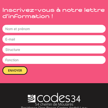
Inscrivez-vous à notre lettre
d'information !
ENVOYER
54 chemin de Moularès
Residence Don Bosco Centre André Levy